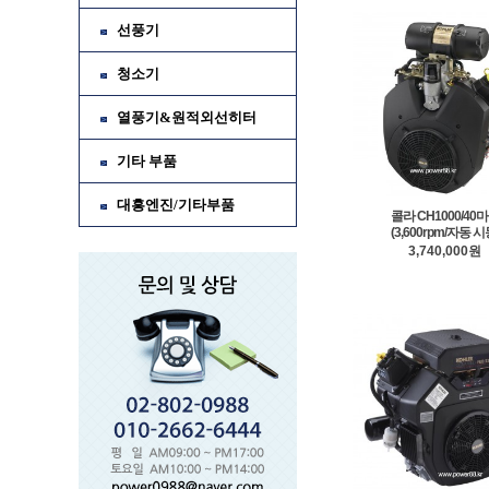
선풍기
청소기
열풍기&원적외선히터
기타 부품
대흥엔진/기타부품
콜라 CH1000/40
(3,600rpm/자동 시
3,740,000원