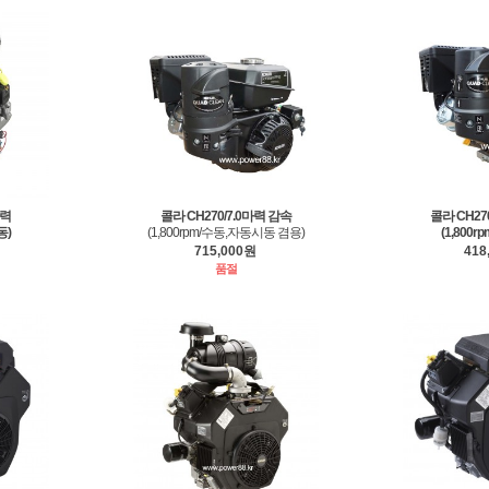
마력
콜라 CH270/7.0마력 감속
콜라 CH27
동)
(1,800rpm/수동,자동시동 겸용)
(1,800r
715,000원
418
품절