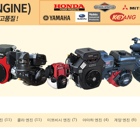
(11)
(11)
(7)
(4)
(6)
진
콜라 엔진
미쯔비시 엔진
야마하 엔진
계양 엔진