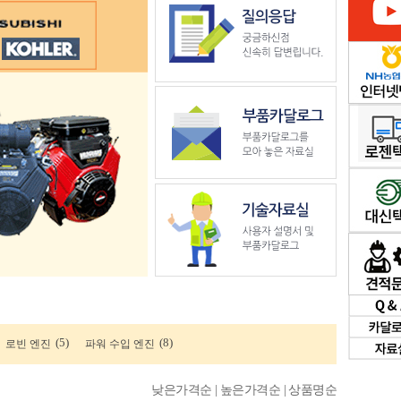
(5)
(8)
로빈 엔진
파워 수입 엔진
낮은가격순 |
높은가격순 |
상품명순