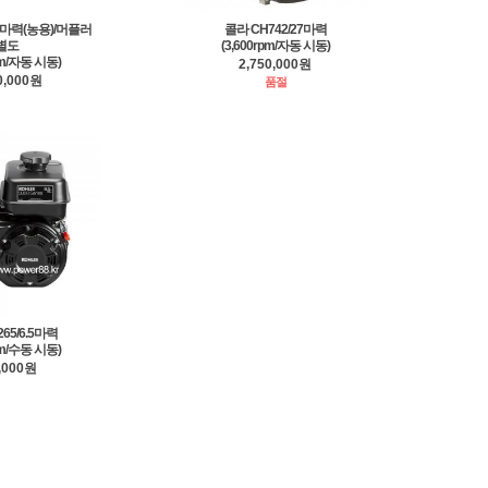
25마력(농용)/머플러
콜라 CH742/27마력
별도
(3,600rpm/자동 시동)
pm/자동 시동)
2,750,000원
0,000원
품절
65/6.5마력
pm/수동 시동)
,000원