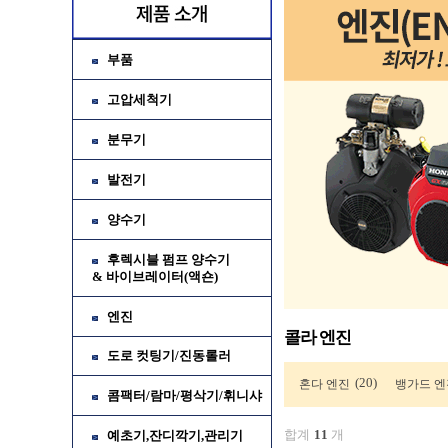
부품
고압세척기
분무기
발전기
양수기
후렉시블 펌프 양수기
& 바이브레이터(액숀)
엔진
콜라 엔진
도로 컷팅기/진동롤러
(20)
혼다 엔진
뱅가드 엔
콤팩터/람마/평삭기/휘니샤
합계
11
개
예초기,잔디깍기,관리기