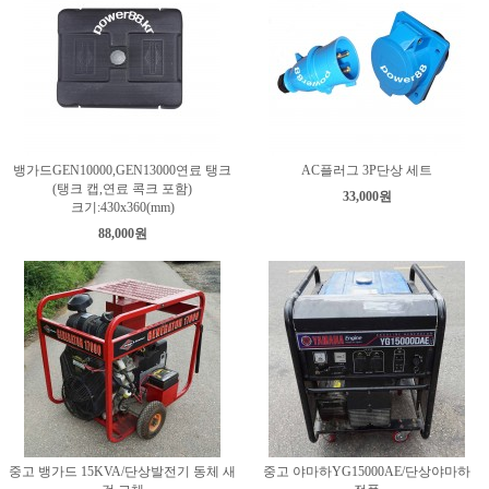
뱅가드GEN10000,GEN13000연료 탱크
AC플러그 3P단상 세트
(탱크 캡,연료 콕크 포함)
33,000원
크기:430x360(mm)
88,000원
중고 뱅가드 15KVA/단상발전기 동체 새
중고 야마하YG15000AE/단상야마하