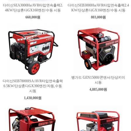
다이신SEA3000Ha/AVR타입연속출력2.
다이신SEB3000Ha/AVR타입연속출력2.4
4KW/단상혼다GX160엔진/수동 시동
KW/단상혼다GX160엔진/수동 시동
660,000원
803,000원
뱅가드 GEN15000/콘덴서/단상키이
다이신SEB7800HSA/AVR타입연속출력
시동
6.5KW/단상혼다GX390엔진/자동,수동
4,885,000원
시동
1,430,000원