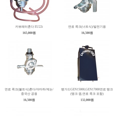
카뷰레터혼다 EU22i
연료 콕크(너트식)/발전기용
165,000원
16,500원
연료 콕크(볼트식)혼다/야마하/제논/
뱅가드GEN15000,GEN17000연료 탱크
중국산 공용
(탱크 캡,연료 콕크 포함)
16,500원
132,000원