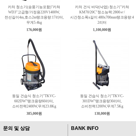
카처 청소기(송풍기능포함)"카쳐
카처 건식 바닥(낙엽) 청소기"카쳐
WD3"고급형/가정용220V1400W,
KM70/20C"청소능력:2800㎡/
전선길이4m,호스2m탱크용량:17리터,
시간청소폭x길이:480x700mm탱크용량:4
무게5.4kg
2리터
176,000원
1,100,000원
동일 건습식 청소기"TKVC-
동일 건습식 청소기"TKVC-
602DW"탱크용량60리터,
301DW"탱크용량30리터,
소비전력2400W,무게23.8Kg
소비전력1200W,무게7.5Kg
385,000원
138,000원
문의 및 상담
BANK INFO