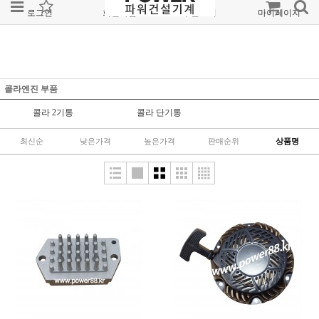
로그인
회원가입
주문조회
마이페이지
콜라엔진 부품
콜라 2기통
콜라 단기통
최신순
낮은가격
높은가격
판매순위
상품명