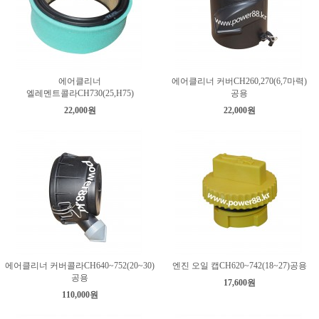
에어클리너
에어클리너 커버CH260,270(6,7마력)
엘레멘트콜라CH730(25,H75)
공용
22,000원
22,000원
에어클리너 커버콜라CH640~752(20~30)
엔진 오일 캡CH620~742(18~27)공용
공용
17,600원
110,000원