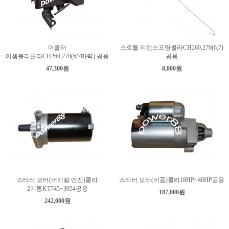
머플러
스로틀 리턴스프링콜라CH260,270(6,7)
어셈블리콜라CH260,270(6/7마력) 공용
공용
47,300원
8,800원
스타터 모터(버티컬 엔진)콜라
스타터 모터(비품)콜라18HP~40HP공용
2기통KT745~3054공용
187,000원
242,000원