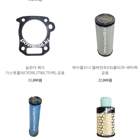
실린더 헤드
에어클리너 엘레먼트(대)콜라20~40마력
가스켓콜라CH260,270(6,7마력) 공용
공용
11,000원
22,000원