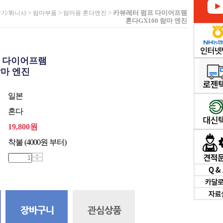
>
>
>
카뷰레터 펌프 다이어프램
삭기/휘니샤
람마부품
람마용 혼다엔진
혼다GX100 람마 엔진
 다이어프램
람마 엔진
일본
혼다
19,800
원
착불 (4000원 부터)