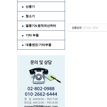
선풍기
청소기
열풍기&원적외선히터
기타 부품
대흥엔진/기타부품