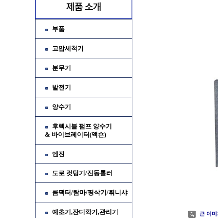
부품
고압세척기
분무기
발전기
양수기
후렉시블 펌프 양수기
& 바이브레이터(액숀)
가
엔진
소
도로 컷팅기/진동롤러
콤팩터/람마/평삭기/휘니샤
예초기,잔디깍기,관리기
큰 이미