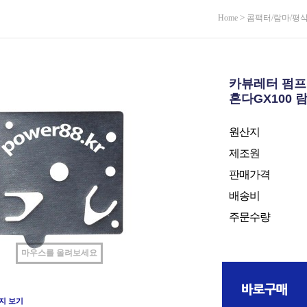
>
Home
콤팩터/람마/평
카뷰레터 펌프
혼다GX100 
원산지
제조원
판매가격
배송비
주문수량
마우스를 올려보세요
지 보기