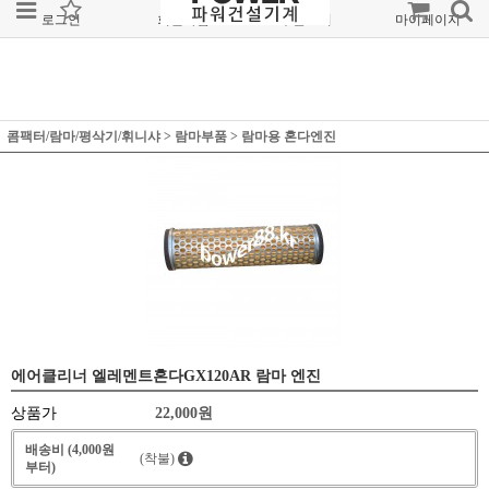
로그인
회원가입
주문조회
마이페이지
콤팩터/람마/평삭기/휘니샤
>
람마부품
>
람마용 혼다엔진
에어클리너 엘레멘트혼다GX120AR 람마 엔진
상품가
22,000
원
배송비 (4,000원
(착불)
부터)