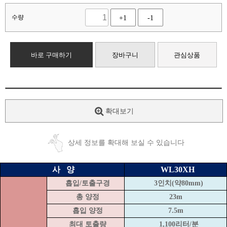
수량
+1
-1
바로 구매하기
장바구니
관심상품
확대보기
상세 정보를 확대해 보실 수 있습니다
사
양
WL30XH
흡입/토출구경
3인치(약80mm)
총 양정
23m
흡입 양정
7.5m
최대 토출량
1,100리터/분