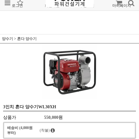
로그인
회원가입
주문조회
마이페이지
양수기
>
혼다 양수기
3인치 혼다 양수기WL30XH
상품가
550,000
원
배송비 (4,000원
(착불)
부터)