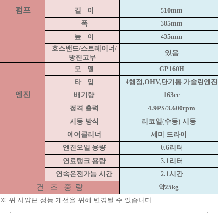
펌프
길
이
510mm
폭
385mm
높
이
435mm
호스밴드/스트레이너/
있음
방진고무
모
델
GP160H
타
입
4행정,OHV,단기통 가솔린엔진
엔진
배기량
163cc
정격 출력
4.9PS/3.600rpm
시동 방식
리코일(수동) 시동
에어클리너
세미 드라이
엔진오일 용량
0.6리터
연료탱크 용량
3.1리터
연속운전가능 시간
2.1시간
건
조
중
량
약25kg
※ 위 사양은 성능 개선을 위해 변경될 수 있습니다.